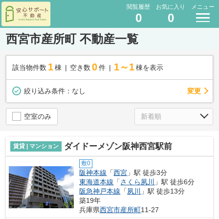
閲覧履歴
お気に入り
メニュー
0
0
西宮市産所町 不動産一覧
1
0
1～1
該当物件数
棟
空き数
件
棟を表示
変更
絞り込み条件：
なし
空室のみ
ダイドーメゾン阪神西宮駅前
賃貸 | マンション
敷0
阪神本線
「
西宮
」駅 徒歩3分
東海道本線
「
さくら夙川
」駅 徒歩6分
阪急神戸本線
「
夙川
」駅 徒歩13分
築19年
兵庫県
西宮市
産所町
11-27