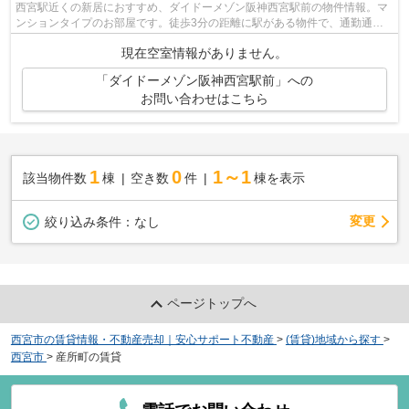
西宮駅近くの新居におすすめ、ダイドーメゾン阪神西宮駅前の物件情報。マ
ンションタイプのお部屋です。徒歩3分の距離に駅がある物件で、通勤通学
に便利です。安心サポート不動産の扱う...
現在空室情報がありません。
「ダイドーメゾン阪神西宮駅前」への
お問い合わせはこちら
1
0
1～1
該当物件数
棟
空き数
件
棟を表示
変更
絞り込み条件：
なし
ページトップへ
西宮市の賃貸情報・不動産売却｜安心サポート不動産
>
(賃貸)地域から探す
>
西宮市
>
産所町の賃貸