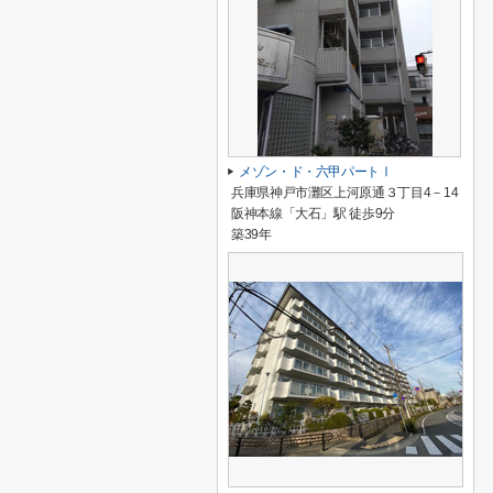
メゾン・ド・六甲パートⅠ
兵庫県神戸市灘区上河原通３丁目4－14
阪神本線「大石」駅 徒歩9分
築39年