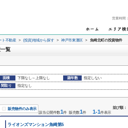
営業時間
ート不動産
>
(投資)地域から探す
>
神戸市東灘区
>
魚崎北町の投資物件
産一覧
面積
下限なし～上限なし
築年数
指定しない
間取り
指定なし
並び順：
販売物件のみ表示
1
1
1-1
該当公開件数
件 販売数
件
件表示
ライオンズマンション魚崎第5