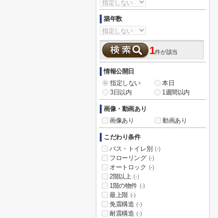
築年数
1
件が該当
情報公開日
指定しない
本日
3日以内
1週間以内
画像・動画あり
画像あり
動画あり
こだわり条件
バス・トイレ別
(-)
フローリング
(-)
オートロック
(-)
2階以上
(-)
1階の物件
(-)
最上階
(-)
免震構造
(-)
耐震構造
(-)