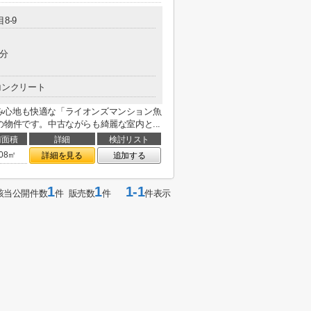
8-9
5分
コンクリート
み心地も快適な「ライオンズマンション魚
物件です。中古ながらも綺麗な室内と...
有面積
詳細
検討リスト
.08㎡
詳細を見る
追加する
1
1
1-1
該当公開件数
件 販売数
件
件表示