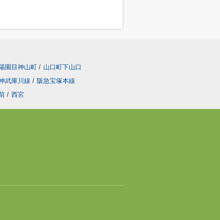
陽園目神山町
/
山口町下山口
神武庫川線
/
阪急宝塚本線
前
/
西宮