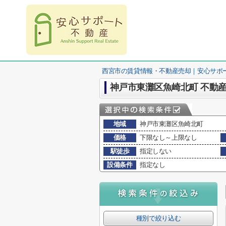
西宮市の賃貸情報・不動産売却｜安心サポ
神戸市東灘区魚崎北町 不動
地域
神戸市東灘区魚崎北町
価格
下限なし～上限なし
駅徒歩
指定しない
設備条件
指定なし
種別で絞り込む