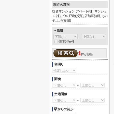
現在の種別
投資マンション,アパート(棟),マンショ
ン(棟),ビル,戸建(投資),店舗事務所,その
他,土地(投資)
▼価格
～
値下げ物件
1
件が該当
利回り
面積
～
土地面積
～
駅からの徒歩