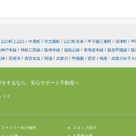
山口町上山口
/
中屋町
/
学文殿町
/
山口町名来
/
甲子園三番町
/
深津町
/
甲
急神戸本線
/
神鉄三田線
/
阪神本線
/
福知山線
/
東海道本線
/
阪急甲陽線
/
阪
厄神
/
田尾寺
/
西宮名塩
/
岡場
/
武庫川
/
甲陽園
/
西宮
/
鳴尾・武庫川女子大
却をするなら、安心サポート不動産へ
７－１Ｆ
ファミリー向け物件
スタッフ紹介
ペットOK
お客様の声