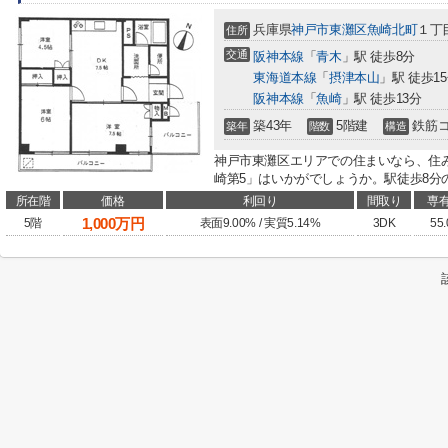
兵庫県
神戸市東灘区
魚崎北町
１丁目
住所
交通
阪神本線
「
青木
」駅 徒歩8分
東海道本線
「
摂津本山
」駅 徒歩1
阪神本線
「
魚崎
」駅 徒歩13分
築43年
5階建
鉄筋
築年
階数
構造
神戸市東灘区エリアでの住まいなら、住
崎第5」はいかがでしょうか。駅徒歩8分の
所在階
価格
利回り
間取り
専
1,000
万円
5階
表面9.00% / 実質5.14%
3DK
55