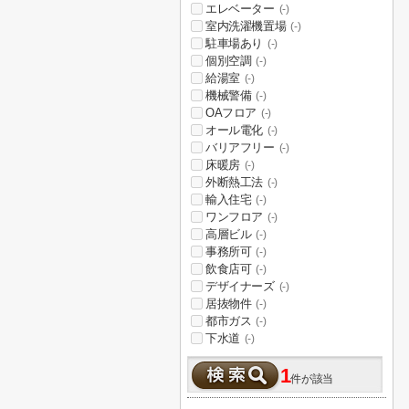
エレベーター
(-)
室内洗濯機置場
(-)
駐車場あり
(-)
個別空調
(-)
給湯室
(-)
機械警備
(-)
OAフロア
(-)
オール電化
(-)
バリアフリー
(-)
床暖房
(-)
外断熱工法
(-)
輸入住宅
(-)
ワンフロア
(-)
高層ビル
(-)
事務所可
(-)
飲食店可
(-)
デザイナーズ
(-)
居抜物件
(-)
都市ガス
(-)
下水道
(-)
1
件が該当