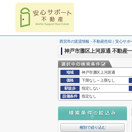
西宮市の賃貸情報・不動産売却｜安心サポ
神戸市灘区上河原通 不動産
地域
神戸市灘区上河原通
価格
下限なし～上限なし
駅徒歩
指定しない
設備条件
指定なし
種別で絞り込む