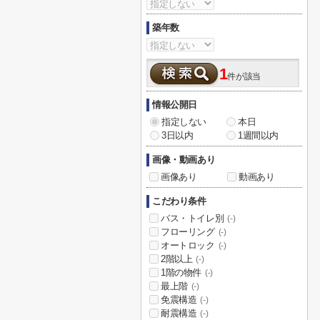
築年数
1
件が該当
情報公開日
指定しない
本日
3日以内
1週間以内
画像・動画あり
画像あり
動画あり
こだわり条件
バス・トイレ別
(-)
フローリング
(-)
オートロック
(-)
2階以上
(-)
1階の物件
(-)
最上階
(-)
免震構造
(-)
耐震構造
(-)