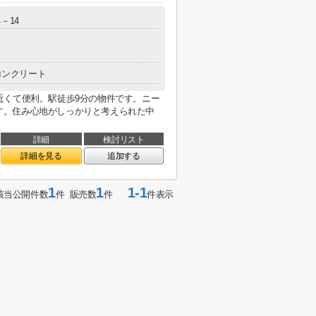
－14
コンクリート
近くて便利。駅徒歩9分の物件です。ニー
件です。住み心地がしっかりと考えられた中
詳細
検討リスト
詳細を見る
追加する
1
1
1-1
該当公開件数
件 販売数
件
件表示