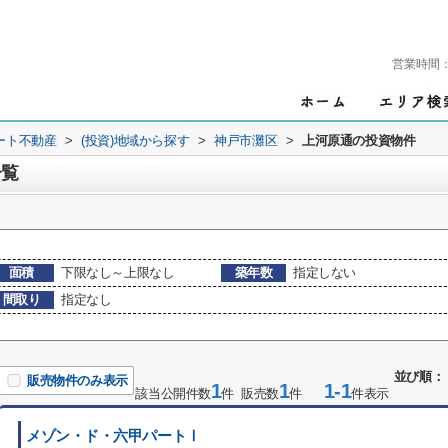
営業時間
ート不動産
>
(投資)地域から探す
>
神戸市灘区
>
上河原通の投資物件
一覧
面積
下限なし～上限なし
築年数
指定しない
間取り
指定なし
並び順：
販売物件のみ表示
1
1
1-1
該当公開件数
件 販売数
件
件表示
メゾン・ド・六甲パートⅠ