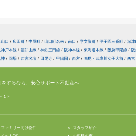
上山口
/
広田町
/
中屋町
/
山口町名来
/
南口
/
学文殿町
/
甲子園三番町
/
深津
急神戸本線
/
福知山線
/
神鉄三田線
/
阪神本線
/
東海道本線
/
阪急甲陽線
/
阪
厄神
/
岡場
/
西宮名塩
/
田尾寺
/
甲陽園
/
西宮
/
鳴尾・武庫川女子大前
/
西宮
却をするなら、安心サポート不動産へ
７－１Ｆ
ファミリー向け物件
スタッフ紹介
ペットOK
お客様の声