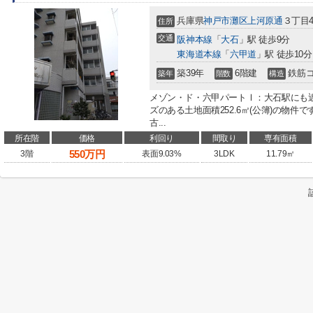
兵庫県
神戸市灘区
上河原通
３丁目4
住所
交通
阪神本線
「
大石
」駅 徒歩9分
東海道本線
「
六甲道
」駅 徒歩10分
築39年
6階建
鉄筋
築年
階数
構造
メゾン・ド・六甲パートⅠ：大石駅にも
ズのある土地面積252.6㎡(公簿)の物
古...
所在階
価格
利回り
間取り
専有面積
550
万円
3階
表面9.03%
3LDK
11.79㎡