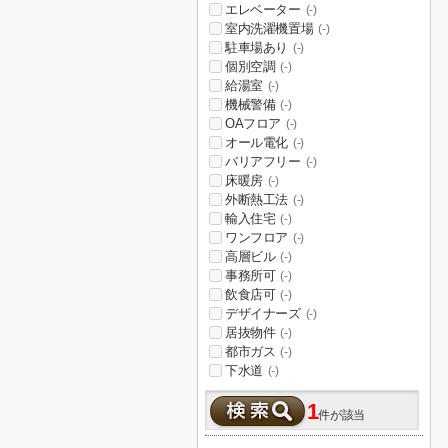
エレベーター
(-)
室内洗濯機置場
(-)
駐車場あり
(-)
個別空調
(-)
給湯室
(-)
機械警備
(-)
OAフロア
(-)
オール電化
(-)
バリアフリー
(-)
床暖房
(-)
外断熱工法
(-)
輸入住宅
(-)
ワンフロア
(-)
高層ビル
(-)
事務所可
(-)
飲食店可
(-)
デザイナーズ
(-)
居抜物件
(-)
都市ガス
(-)
下水道
(-)
1
件が該当