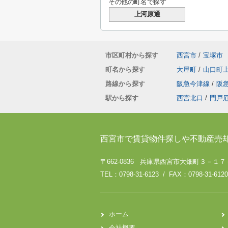
その他の町名で探す
上河原通
市区町村から探す
西宮市
/
宝塚市
町名から探す
大屋町
/
山口町
路線から探す
阪急今津線
/
阪
駅から探す
西宮北口
/
門戸
西宮市で賃貸物件探しや不動産売
〒662-0836 兵庫県西宮市大畑町３－１
TEL：0798-31-6123 / FAX：0798-31-6120
ホーム
会社概要