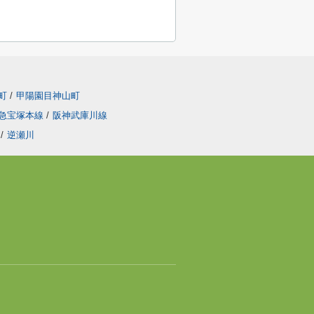
町
/
甲陽園目神山町
急宝塚本線
/
阪神武庫川線
/
逆瀬川