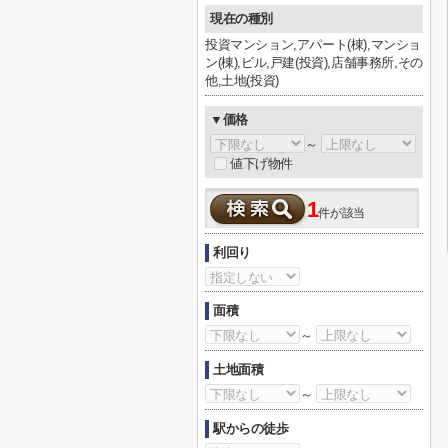
現在の種別
投資マンション,アパート(棟),マンショ
ン(棟),ビル,戸建(投資),店舗事務所,その
他,土地(投資)
▼価格
～
値下げ物件
1
件が該当
利回り
面積
～
土地面積
～
駅からの徒歩