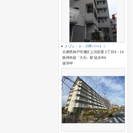
メゾン・ド・六甲パートⅠ
兵庫県神戸市灘区上河原通３丁目4－14
阪神本線「大石」駅 徒歩9分
築39年