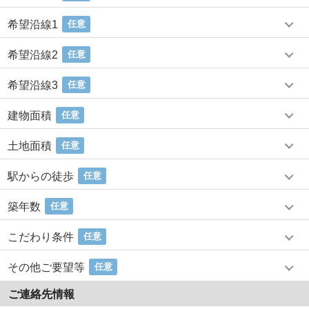
希望沿線1
任意
希望沿線2
任意
希望沿線3
任意
建物面積
任意
土地面積
任意
駅からの徒歩
任意
築年数
任意
こだわり条件
任意
その他ご要望等
任意
ご連絡先情報