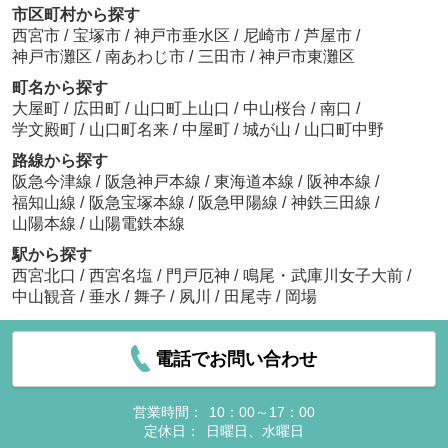
市区町村から探す
西宮市
/
宝塚市
/
神戸市垂水区
/
尼崎市
/
芦屋市
/
神戸市灘区
/
南あわじ市
/
三田市
/
神戸市東灘区
町名から探す
大屋町
/
広田町
/
山口町上山口
/
中山桜台
/
南口
/
学文殿町
/
山口町名来
/
中屋町
/
城が山
/
山口町中野
路線から探す
阪急今津線
/
阪急神戸本線
/
東海道本線
/
阪神本線
/
福知山線
/
阪急宝塚本線
/
阪急甲陽線
/
神鉄三田線
/
山陽本線
/
山陽電鉄本線
駅から探す
西宮北口
/
西宮名塩
/
門戸厄神
/
鳴尾・武庫川女子大前
/
中山観音
/
垂水
/
舞子
/
夙川
/
田尾寺
/
岡場
電話でお問い合わせ
営業時間：
10：00～17：00
定休日：
日曜日、水曜日