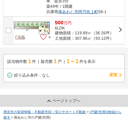
車 徒歩3分
築49年 / 1階建
兵庫県
南あわじ市
阿万吹上町
58-1
500
万
円
6LDK
建物面積：119.89㎡（36.26坪）
土地面積：307.86㎡（93.12坪）
1
1
1～1
該当物件数
件
販売数
戸
件を表示
変更
絞り込み条件：
なし
ページトップへ
西宮市の賃貸情報・不動産売却｜安心サポート不動産
>
(戸建(売買))地域から
探す
>
南あわじ市の戸建(売買)