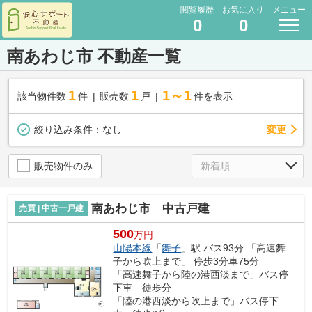
閲覧履歴
お気に入り
メニュー
0
0
南あわじ市 不動産一覧
1
1
1～1
該当物件数
件
販売数
戸
件を表示
変更
絞り込み条件：
なし
販売物件のみ
南あわじ市 中古戸建
売買 | 中古一戸建
500
万円
山陽本線
「
舞子
」駅 バス93分 「高速舞
子から吹上まで」 停歩3分車75分
「高速舞子から陸の港西淡まで」バス停
下車 徒歩分
「陸の港西淡から吹上まで」バス停下