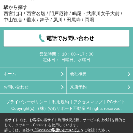
駅から探す
西宮北口
/
西宮名塩
/
門戸厄神
/
鳴尾・武庫川女子大前
/
中山観音
/
垂水
/
舞子
/
夙川
/
田尾寺
/
岡場
電話でお問い合わせ
営業時間：
10：00～17：00
定休日：
日曜日、水曜日
ホーム
会社概要
お問い合わせ
来店予約
プライバシーポリシー
利用規約
アクセスマップ
PCサイト
Copyright(c) （株）安心サポート不動産 All rights reserved.
当サイトでは、お客様の当サイト利用状況把握、サービス向上検討を目的と
して、クッキー（Cookie）を使用しています。
詳しくは、当社の
「Cookieの取扱いについて」
をご確認ください。