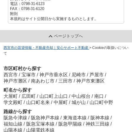
電話：0798-31-6123
FAX：0798-31-6120
附則
本規約はサイト公開日から実施するものとします。
ページトップへ
西宮市の賃貸情報・不動産売却｜安心サポート不動産
>
Cookieの取扱いについ
て
市区町村から探す
西宮市
/
宝塚市
/
神戸市垂水区
/
尼崎市
/
芦屋市
/
神戸市灘区
/
南あわじ市
/
三田市
/
神戸市東灘区
町名から探す
大屋町
/
広田町
/
山口町上山口
/
中山桜台
/
南口
/
学文殿町
/
山口町名来
/
中屋町
/
城が山
/
山口町中野
路線から探す
阪急今津線
/
阪急神戸本線
/
東海道本線
/
阪神本線
/
福知山線
/
阪急宝塚本線
/
阪急甲陽線
/
神鉄三田線
/
山陽本線
/
山陽電鉄本線