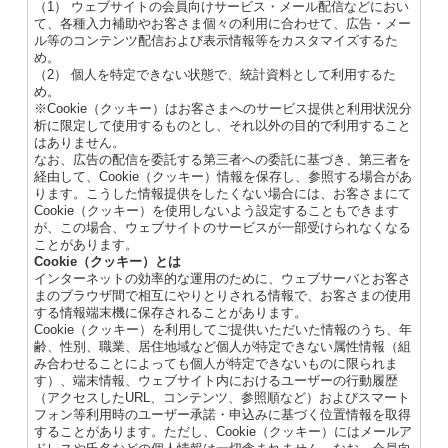
（1） ウェブサイトの会員向けサービス・メール配信などにおい
て、各種入力補助やお客さま個々の利用に合わせて、広告・メー
ル等のコンテンツ配信および表示情報等をカスタマイズするた
め。
（2） 個人を特定できない状態で、統計資料として利用するた
め。
※Cookie（クッキー）はお客さまへのサービス提供と利用状況分
析に限定して使用するものとし、それ以外の目的で利用すること
はありません。
なお、広告の配信を委託する第三者への委託に基づき、第三者を
経由して、Cookie（クッキー）情報を保存し、参照する場合があ
ります。こうした情報提供をしたくない場合には、お客さまにて
Cookie（クッキー）を使用しないよう設定することもできます
が、この場合、ウェブサイトのサービスが一部受けられなくなる
ことがあります。
Cookie（クッキー）とは
インターネットの効率的な運用のために、ウェブサーバとお客さ
まのブラウザ間で相互にやりとりされる情報で、お客さまの使用
する情報端末機に保存されることがあります。
Cookie（クッキー）を利用してご提供いただいた情報のうち、年
齢、性別、職業、居住地域など個人が特定できない属性情報（組
み合わせることによっても個人が特定できないものに限られま
す）、端末情報、ウェブサイト内におけるユーザーの行動履歴
（アクセスしたURL、コンテンツ、参照順など）およびスマート
フォン等利用時のユーザー承諾・申込みに基づく位置情報を取得
することがあります。ただし、Cookie（クッキー）にはメールア