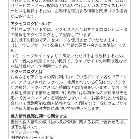
ドレスや氏名などの個人情報は一切含まれません。なお、会員向
けサービス・メール配信などにおいてはよりカスタマイズしたサ
ービスを提供するため、お客様を識別する情報と関連づける場合
がございます。
アクセスログについて
当社ウェブサイトでは、アクセスされたお客さまのコンピュータ
の情報をアクセスログとして記録しています。
主に以下の目的でアクセスログを使用させていただきます。
（1） ウェブサーバで発生した問題の原因を突き止め解決するた
め。
（2） ウェブサイトをよりご満足いただけるよう改良するため。
（3） 個人を特定できない状態で、ウェブサイトの利用状況など
を統計資料として利用するため。
アクセスログとは
お客さまがアクセスの際に利用されているドメイン名やIPアドレ
ス、アクセスされたファイル、使用されているOSおよびブラウ
ザの種類、アクセスされた時間などの情報をいいます。なお、お
客様を識別する情報と関連づける際には以前からの行動履歴等を
用いてカスタマイズする場合がございます。お客様などの情報と
合わせて識別可能な個人情報となった段階では、当社ウェブサイ
トの個人情報保護方針に基づいて管理いたします。
個人情報保護に関する問合せ先
当社の個人情報の取り扱い及び管理に関するお問い合わせ先は、
以下の通りです。
お問い合わせ先
(株)安心サポート不動産