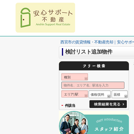
西宮市の賃貸情報・不動産売却｜安心サポ
検討リスト追加物件
種別
エリア| 駅
価格/賃料
面積
-
件該当