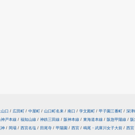
上山口
/
広田町
/
中屋町
/
山口町名来
/
南口
/
学文殿町
/
甲子園三番町
/
深津
急神戸本線
/
福知山線
/
神鉄三田線
/
阪神本線
/
東海道本線
/
阪急甲陽線
/
阪
厄神
/
岡場
/
西宮名塩
/
田尾寺
/
甲陽園
/
西宮
/
鳴尾・武庫川女子大前
/
西宮