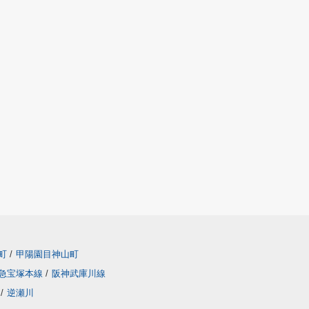
町
/
甲陽園目神山町
急宝塚本線
/
阪神武庫川線
/
逆瀬川