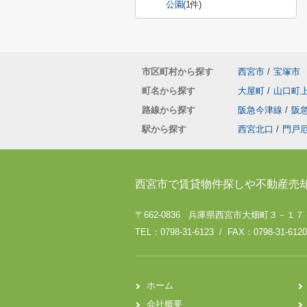
公園
(1件)
市区町村から探す
西宮市
/
宝塚市
町名から探す
大屋町
/
山口町
路線から探す
阪急今津線
/
阪
駅から探す
西宮北口
/
門戸
西宮市で賃貸物件探しや不動産売
〒662-0836 兵庫県西宮市大畑町３－１
TEL：0798-31-6123 / FAX：0798-31-6120
ホーム
会社概要