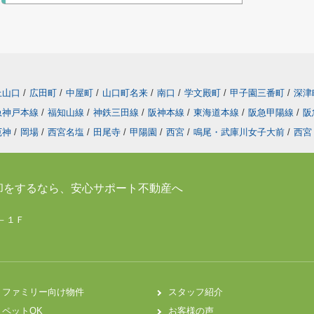
上山口
/
広田町
/
中屋町
/
山口町名来
/
南口
/
学文殿町
/
甲子園三番町
/
深津
急神戸本線
/
福知山線
/
神鉄三田線
/
阪神本線
/
東海道本線
/
阪急甲陽線
/
阪
厄神
/
岡場
/
西宮名塩
/
田尾寺
/
甲陽園
/
西宮
/
鳴尾・武庫川女子大前
/
西宮
却をするなら、安心サポート不動産へ
７－１Ｆ
ファミリー向け物件
スタッフ紹介
ペットOK
お客様の声