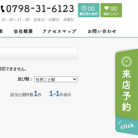
00
00
：
10：00～17：00
定休日：
日曜日、水曜日
対応できません。
並び順：
1
1-1
該当公開件数
件
件表示