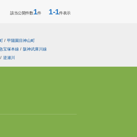
1
1-1
該当公開件数
件
件表示
町
/
甲陽園目神山町
急宝塚本線
/
阪神武庫川線
/
逆瀬川