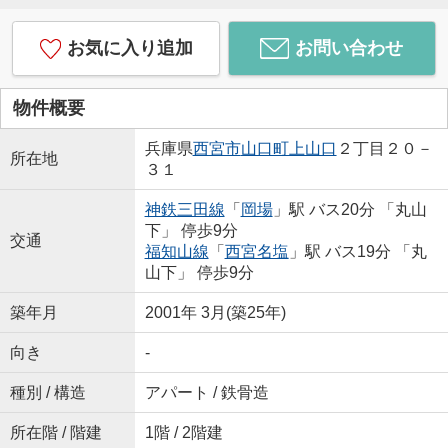
お気に入り追加
お問い合わせ
物件概要
兵庫県
西宮市
山口町上山口
２丁目２０－
所在地
３１
神鉄三田線
「
岡場
」駅 バス20分 「丸山
下」 停歩9分
交通
福知山線
「
西宮名塩
」駅 バス19分 「丸
山下」 停歩9分
築年月
2001年 3月(築25年)
向き
-
種別 / 構造
アパート / 鉄骨造
所在階 / 階建
1階 / 2階建