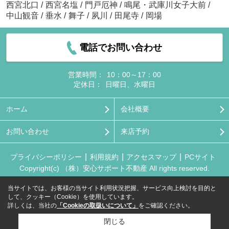
西宮北口
/
西宮名塩
/
門戸厄神
/
鳴尾・武庫川女子大前
/
中山観音
/
垂水
/
舞子
/
夙川
/
田尾寺
/
岡場
電話でお問い合わせ
営業時間：
10：00～17：00
定休日：
日曜日、水曜日
ホーム
会社概要
お問い合わせ
来店予約
プライバシーポリシー
利用規約
アクセスマップ
PCサイト
Copyright(c) （株）安心サポート不動産 All rights reserved.
当サイトでは、お客様の当サイト利用状況把握、サービス向上検討を目的と
して、クッキー（Cookie）を使用しています。
詳しくは、当社の
「Cookieの取扱いについて」
をご確認ください。
閉じる