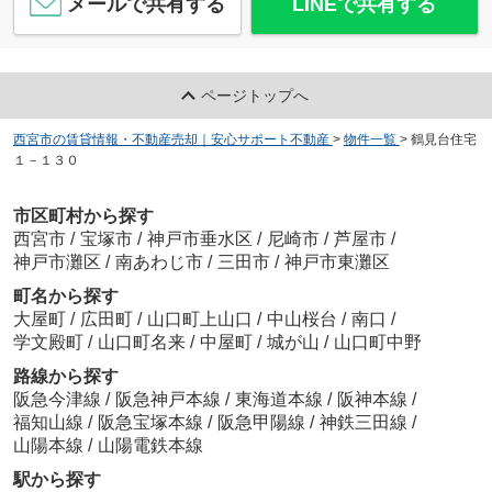
メールで共有する
LINEで共有する
ページトップへ
西宮市の賃貸情報・不動産売却｜安心サポート不動産
>
物件一覧
>
鶴見台住宅
１－１３０
市区町村から探す
西宮市
/
宝塚市
/
神戸市垂水区
/
尼崎市
/
芦屋市
/
神戸市灘区
/
南あわじ市
/
三田市
/
神戸市東灘区
町名から探す
大屋町
/
広田町
/
山口町上山口
/
中山桜台
/
南口
/
学文殿町
/
山口町名来
/
中屋町
/
城が山
/
山口町中野
路線から探す
阪急今津線
/
阪急神戸本線
/
東海道本線
/
阪神本線
/
福知山線
/
阪急宝塚本線
/
阪急甲陽線
/
神鉄三田線
/
山陽本線
/
山陽電鉄本線
駅から探す