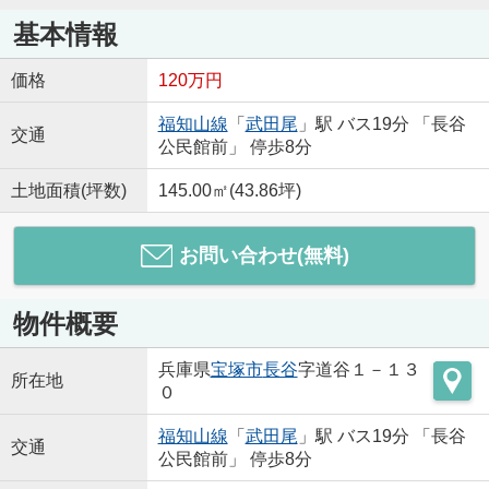
基本情報
価格
120万円
福知山線
「
武田尾
」駅 バス19分 「長谷
交通
公民館前」 停歩8分
土地面積(坪数)
145.00㎡(43.86坪)
お問い合わせ(無料)
物件概要
兵庫県
宝塚市
長谷
字道谷１－１３
所在地
０
福知山線
「
武田尾
」駅 バス19分 「長谷
交通
公民館前」 停歩8分