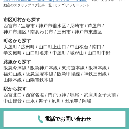
動産のスタッフブログ記事一覧 | カテゴリ:フリーレント
市区町村から探す
西宮市
/
宝塚市
/
神戸市垂水区
/
尼崎市
/
芦屋市
/
神戸市灘区
/
南あわじ市
/
三田市
/
神戸市東灘区
町名から探す
大屋町
/
広田町
/
山口町上山口
/
中山桜台
/
南口
/
学文殿町
/
山口町名来
/
中屋町
/
城が山
/
山口町中野
路線から探す
阪急今津線
/
阪急神戸本線
/
東海道本線
/
阪神本線
/
福知山線
/
阪急宝塚本線
/
阪急甲陽線
/
神鉄三田線
/
山陽本線
/
山陽電鉄本線
駅から探す
西宮北口
/
西宮名塩
/
門戸厄神
/
鳴尾・武庫川女子大前
/
中山観音
/
垂水
/
舞子
/
夙川
/
田尾寺
/
岡場
電話でお問い合わせ