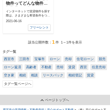
物件ってどんな物件？
初期費用が安くなるっ
インターネットで賃貸物件を探す
て本当？
際は、さまざまな希望条件をつけ
ることができます。 家賃や間取
2021-06-16
り、...
フリーレント
1
該当公開件数：
件
1～1
件を表示
タグ一覧
西宮市
三田市
宝塚市
ローン
売却
住宅ローン
競売
ローン返済
高齢者
不動産
売却
賃貸
西宮
任意売却
空き家
相続
相談
リースバック
相続登記
賃貸
タグ一覧ページへ
ページトップへ
西宮市の賃貸情報・不動産売却｜安心サポート不動産
>
（株）安心サポート不