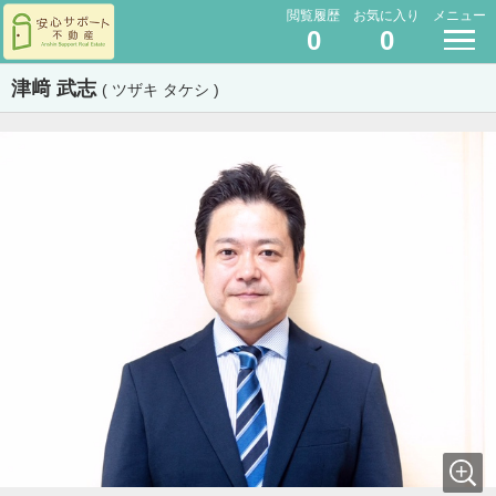
閲覧履歴
お気に入り
メニュー
0
0
津﨑 武志
( ツザキ タケシ )