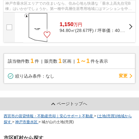
神戸市垂水区エリアでの住まいなら、住み心地も快適な「垂水上高丸住宅B
棟」はいかがでしょうか。第一種中高層住居専用地域にはマンションを中心
として、病院、大学、500平方メートル...
1,150
万
円
94.80㎡(28.67坪) / 坪単価：
40.11
万円
1
1
1～1
該当物件数
件
販売数
区画
件を表示
変更
絞り込み条件：
なし
ページトップへ
西宮市の賃貸情報・不動産売却｜安心サポート不動産
>
(土地(売買))地域から
探す
>
神戸市垂水区
>
城が山の土地(売買)
市区町村から探す