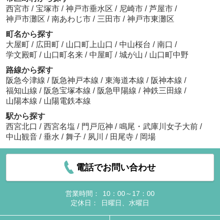
西宮市
/
宝塚市
/
神戸市垂水区
/
尼崎市
/
芦屋市
/
神戸市灘区
/
南あわじ市
/
三田市
/
神戸市東灘区
町名から探す
大屋町
/
広田町
/
山口町上山口
/
中山桜台
/
南口
/
学文殿町
/
山口町名来
/
中屋町
/
城が山
/
山口町中野
路線から探す
阪急今津線
/
阪急神戸本線
/
東海道本線
/
阪神本線
/
福知山線
/
阪急宝塚本線
/
阪急甲陽線
/
神鉄三田線
/
山陽本線
/
山陽電鉄本線
駅から探す
西宮北口
/
西宮名塩
/
門戸厄神
/
鳴尾・武庫川女子大前
/
中山観音
/
垂水
/
舞子
/
夙川
/
田尾寺
/
岡場
電話でお問い合わせ
営業時間：
10：00～17：00
定休日：
日曜日、水曜日