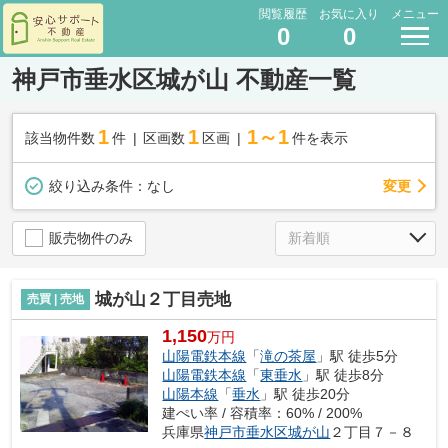
閲覧履歴
お気に入り
メニュー
0
0
神戸市垂水区城が山 不動産一覧
1
1
1～1
該当物件数
件
区画数
区画
件を表示
変更
絞り込み条件：
なし
販売物件のみ
城が山２丁目売地
売買 | 売地
1,150
万円
山陽電鉄本線
「
滝の茶屋
」駅 徒歩5分
山陽電鉄本線
「
東垂水
」駅 徒歩8分
山陽本線
「
垂水
」駅 徒歩20分
建ぺい率 / 容積率：60% / 200%
兵庫県
神戸市垂水区
城が山
２丁目７－８