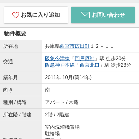
お気に入り追加
お問い合わせ
物件概要
所在地
兵庫県
西宮市
広田町
１２－１１
阪急今津線
「
門戸厄神
」駅 徒歩20分
交通
阪急神戸本線
「
西宮北口
」駅 徒歩23分
築年月
2011年 10月(築14年)
向き
南
種別 / 構造
アパート / 木造
所在階 / 階建
2階 / 2階建
室内洗濯機置場
駐輪場