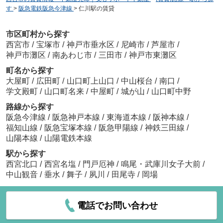
す
>
阪急電鉄阪急今津線
>
仁川駅の賃貸
市区町村から探す
西宮市
/
宝塚市
/
神戸市垂水区
/
尼崎市
/
芦屋市
/
神戸市灘区
/
南あわじ市
/
三田市
/
神戸市東灘区
町名から探す
大屋町
/
広田町
/
山口町上山口
/
中山桜台
/
南口
/
学文殿町
/
山口町名来
/
中屋町
/
城が山
/
山口町中野
路線から探す
阪急今津線
/
阪急神戸本線
/
東海道本線
/
阪神本線
/
福知山線
/
阪急宝塚本線
/
阪急甲陽線
/
神鉄三田線
/
山陽本線
/
山陽電鉄本線
駅から探す
西宮北口
/
西宮名塩
/
門戸厄神
/
鳴尾・武庫川女子大前
/
中山観音
/
垂水
/
舞子
/
夙川
/
田尾寺
/
岡場
電話でお問い合わせ