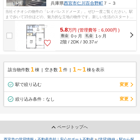
兵庫県
西宮市
仁川百合野町
７－３
当社イチオシの物件の「レオパレスドメーヌ」。ぜひ一度ご覧ください。駅
まで歩いて15分ほどの、魅力的な立地の物件です。新しい生活のスタートに
おすすめなのが、こちらのアパートで...
5.8
万
円
(管理費等：6,000円 )
0ヶ月
1ヶ月
敷金
礼金
2階 / 2DK / 30.37㎡
1
1
1～1
該当物件数
棟
空き数
件
棟を表示
駅で絞り込む
変更
変更
絞り込み条件：
なし
ページトップへ
西宮市の賃貸情報・不動産売却｜安心サポート不動産
>
(賃貸)路線・駅から探