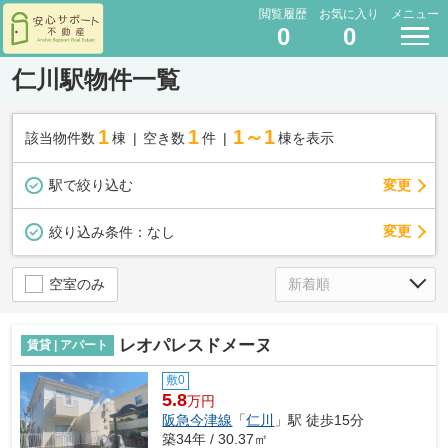
閲覧履歴
お気に入り
メニュー
0
0
仁川駅物件一覧
1
1
1～1
該当物件数
棟
空き数
件
棟を表示
駅で絞り込む
変更
変更
絞り込み条件：
なし
空室のみ
レオパレスドメーヌ
賃貸 | アパート
敷0
5.8
万円
阪急今津線
「
仁川
」駅 徒歩15分
築34年 / 30.37㎡