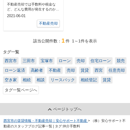
の種類とは？
不動産売却では手数料や税金な
ど、どんな費用が発生するのか、
あらかじめ把握しておくと安心で
2021-06-01
す。 ...
不動産売却
1
該当公開件数：
件
1～1
件を表示
タグ一覧
西宮市
三田市
宝塚市
ローン
売却
住宅ローン
競売
ローン返済
高齢者
不動産
売却
賃貸
西宮
任意売却
空き家
相続
相談
リースバック
相続登記
賃貸
タグ一覧ページへ
ページトップへ
西宮市の賃貸情報・不動産売却｜安心サポート不動産
>
（株）安心サポート不
動産のスタッフブログ記事一覧 | タグ:仲介手数料