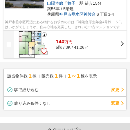
山陽本線
「
舞子
」駅 徒歩15分
築56年 / 5階建
兵庫県
神戸市垂水区
神陵台
６丁目3-4
神戸市垂水区周辺にある物件をお求めの方は「神陵台厚生年金4号棟 ５F」
はいかがでしょうか。住み心地も充実した、きれいな中古マンションです。
平坦な土地なので、擁壁・造成費用を...
140
万
円
5階 / 3K / 41.26㎡
1
1
1～1
該当物件数
棟
販売数
件
棟を表示
駅で絞り込む
変更
変更
絞り込み条件：
なし
ページトップへ