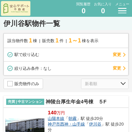
閲覧履歴
お気に入り
メニュー
0
0
伊川谷駅物件一覧
1
1
1～1
該当物件数
棟
販売数
件
棟を表示
駅で絞り込む
変更
変更
絞り込み条件：
なし
販売物件のみ
神陵台厚生年金4号棟 ５F
売買 | 中古マンション
140
万円
山陽本線
「
朝霧
」駅 徒歩20分
神戸市西神・山手線
「
伊川谷
」駅 徒歩20
分