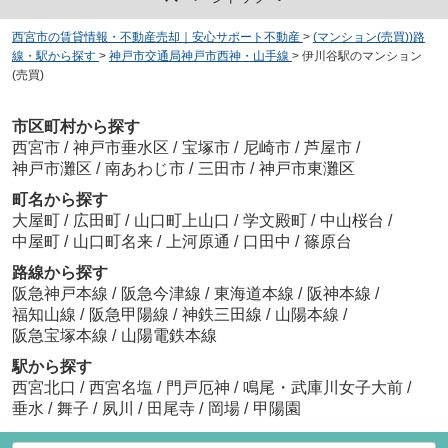
西宮市の賃貸情報・不動産売却｜安心サポート不動産
>
(マンション(売買))路
線・駅から探す
>
神戸市交通局神戸市西神・山手線
>
伊川谷駅のマンション
(売買)
市区町村から探す
西宮市
/
神戸市垂水区
/
宝塚市
/
尼崎市
/
芦屋市
/
神戸市灘区
/
南あわじ市
/
三田市
/
神戸市東灘区
町名から探す
大屋町
/
広田町
/
山口町上山口
/
学文殿町
/
中山桜台
/
中屋町
/
山口町名来
/
上河原通
/
口田中
/
篠原台
路線から探す
阪急神戸本線
/
阪急今津線
/
東海道本線
/
阪神本線
/
福知山線
/
阪急甲陽線
/
神鉄三田線
/
山陽本線
/
阪急宝塚本線
/
山陽電鉄本線
駅から探す
西宮北口
/
西宮名塩
/
門戸厄神
/
鳴尾・武庫川女子大前
/
垂水
/
舞子
/
夙川
/
田尾寺
/
岡場
/
甲陽園