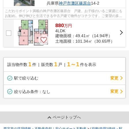
兵庫県
神戸市灘区
篠原台
14-2
こだわりポイント満載の神戸市灘区篠原台 戸建。お子様のいるご家庭にも
お勧め。伸び伸びと生活できる中古戸建て物件がコチラです。ご要望の多い
土地面積101.34㎡(公簿)の物件。こち...
880
万
円
4LDK
建物面積：49.41㎡（14.94坪）
土地面積：101.34㎡（30.65坪）
1
1
1～1
該当物件数
件
販売数
戸
件を表示
駅で絞り込む
変更
変更
絞り込み条件：
なし
ページトップへ
西宮市の賃貸情報・不動産売却｜安心サポート不動産
>
(戸建(売買))路線・駅