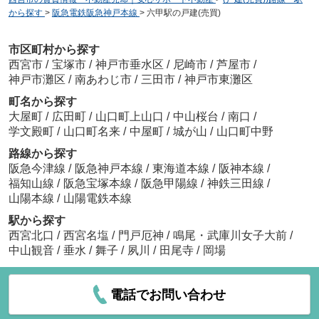
から探す
>
阪急電鉄阪急神戸本線
>
六甲駅の戸建(売買)
市区町村から探す
西宮市
/
宝塚市
/
神戸市垂水区
/
尼崎市
/
芦屋市
/
神戸市灘区
/
南あわじ市
/
三田市
/
神戸市東灘区
町名から探す
大屋町
/
広田町
/
山口町上山口
/
中山桜台
/
南口
/
学文殿町
/
山口町名来
/
中屋町
/
城が山
/
山口町中野
路線から探す
阪急今津線
/
阪急神戸本線
/
東海道本線
/
阪神本線
/
福知山線
/
阪急宝塚本線
/
阪急甲陽線
/
神鉄三田線
/
山陽本線
/
山陽電鉄本線
駅から探す
西宮北口
/
西宮名塩
/
門戸厄神
/
鳴尾・武庫川女子大前
/
中山観音
/
垂水
/
舞子
/
夙川
/
田尾寺
/
岡場
電話でお問い合わせ