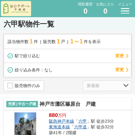
閲覧履歴
お気に入り
メニュー
0
0
六甲駅物件一覧
1
1
1～1
該当物件数
件
販売数
戸
件を表示
駅で絞り込む
変更
変更
絞り込み条件：
なし
販売物件のみ
神戸市灘区篠原台 戸建
売買 | 中古一戸建
880
万円
阪急神戸本線
「
六甲
」駅 徒歩23分
東海道本線
「
六甲道
」駅 徒歩32分
築41年 / 2階建