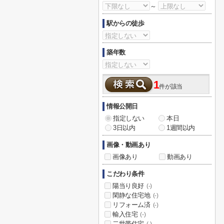
～
駅からの徒歩
築年数
1
件が該当
情報公開日
指定しない
本日
3日以内
1週間以内
画像・動画あり
画像あり
動画あり
こだわり条件
陽当り良好
(-)
閑静な住宅地
(-)
リフォーム済
(-)
輸入住宅
(-)
二世帯住宅