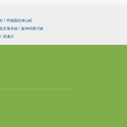
町
/
甲陽園目神山町
急宝塚本線
/
阪神武庫川線
/
逆瀬川