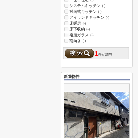
(-)
システムキッチン
(-)
対面式キッチン
(-)
アイランドキッチン
(-)
床暖房
(-)
床下収納
(-)
複層ガラス
(-)
南向き
(-)
1
件が該当
新着物件