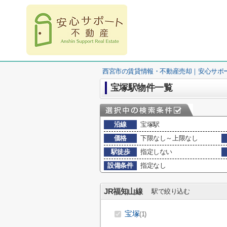
西宮市の賃貸情報・不動産売却｜安心サポ
宝塚駅物件一覧
沿線
宝塚駅
価格
下限なし～上限なし
駅徒歩
指定しない
設備条件
指定なし
JR福知山線
駅で絞り込む
宝塚
(1)