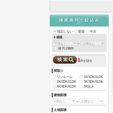
指定しない
新築
中古
▼価格
～
値下げ物件
1
件が該当
間取り
ワンルーム
1K/1DK/1LDK
2K/2DK/2LDK
3K/3DK/3LDK
4K/4DK/4LDK
5K以上
建物面積
～
土地面積