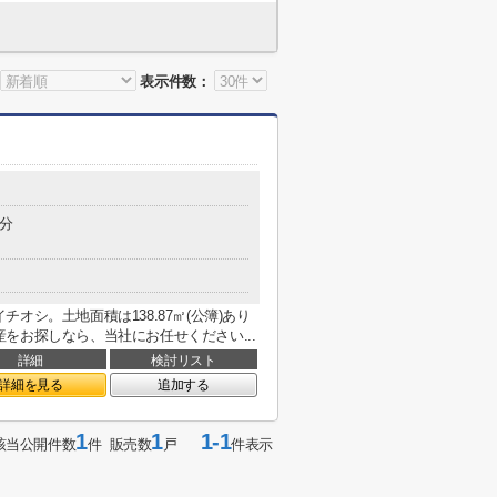
表示件数：
7分
オシ。土地面積は138.87㎡(公簿)あり
をお探しなら、当社にお任せください...
詳細
検討リスト
詳細を見る
追加する
1
1
1-1
該当公開件数
件 販売数
戸
件表示