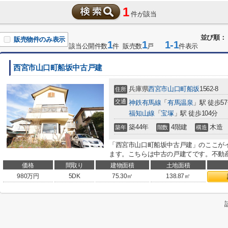
1
件が該当
並び順：
販売物件のみ表示
1
1
1-1
該当公開件数
件 販売数
戸
件表示
西宮市山口町船坂中古戸建
兵庫県
西宮市
山口町船坂
1562-8
住所
交通
神鉄有馬線
「
有馬温泉
」駅 徒歩5
福知山線
「
宝塚
」駅 徒歩104分
築44年
4階建
木造
築年
階数
構造
「西宮市山口町船坂中古戸建」のここがイチ
ます。こちらは中古の戸建てです。不動産
価格
間取り
建物面積
土地面積
980
万円
5DK
75.30㎡
138.87㎡