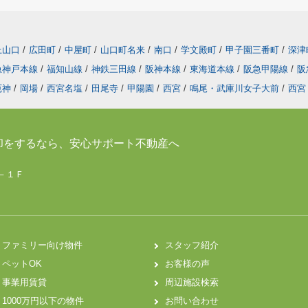
上山口
/
広田町
/
中屋町
/
山口町名来
/
南口
/
学文殿町
/
甲子園三番町
/
深津
急神戸本線
/
福知山線
/
神鉄三田線
/
阪神本線
/
東海道本線
/
阪急甲陽線
/
阪
厄神
/
岡場
/
西宮名塩
/
田尾寺
/
甲陽園
/
西宮
/
鳴尾・武庫川女子大前
/
西宮
却をするなら、安心サポート不動産へ
７－１Ｆ
ファミリー向け物件
スタッフ紹介
ペットOK
お客様の声
事業用賃貸
周辺施設検索
1000万円以下の物件
お問い合わせ