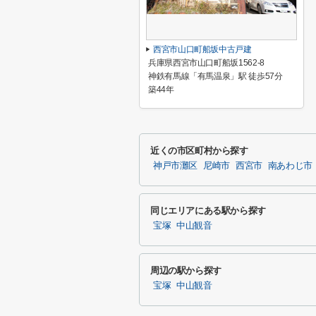
西宮市山口町船坂中古戸建
兵庫県西宮市山口町船坂1562-8
神鉄有馬線「有馬温泉」駅 徒歩57分
築44年
近くの市区町村から探す
神戸市灘区
尼崎市
西宮市
南あわじ市
同じエリアにある駅から探す
宝塚
中山観音
周辺の駅から探す
宝塚
中山観音