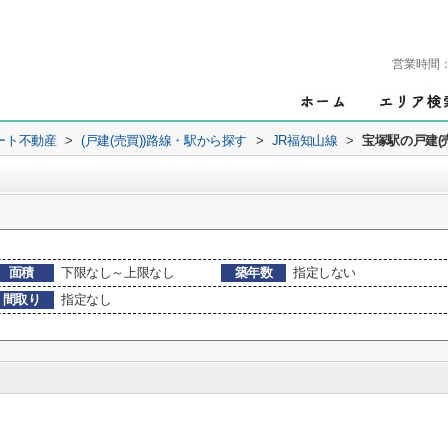
営業時間
ート不動産
>
(戸建(売買))路線・駅から探す
>
JR福知山線
>
宝塚駅の戸建(
面積
下限なし～上限なし
築年数
指定しない
間取り
指定なし