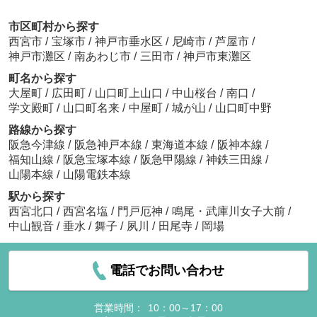
市区町村から探す
西宮市
/
宝塚市
/
神戸市垂水区
/
尼崎市
/
芦屋市
/
神戸市灘区
/
南あわじ市
/
三田市
/
神戸市東灘区
町名から探す
大屋町
/
広田町
/
山口町上山口
/
中山桜台
/
南口
/
学文殿町
/
山口町名来
/
中屋町
/
城が山
/
山口町中野
路線から探す
阪急今津線
/
阪急神戸本線
/
東海道本線
/
阪神本線
/
福知山線
/
阪急宝塚本線
/
阪急甲陽線
/
神鉄三田線
/
山陽本線
/
山陽電鉄本線
駅から探す
西宮北口
/
西宮名塩
/
門戸厄神
/
鳴尾・武庫川女子大前
/
中山観音
/
垂水
/
舞子
/
夙川
/
田尾寺
/
岡場
電話でお問い合わせ
営業時間：
10：00～17：00