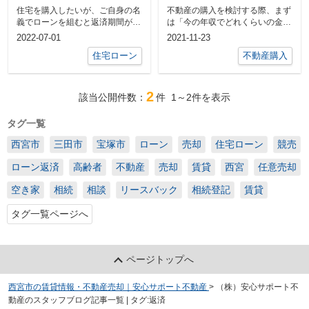
メリットとデメリット
う！
住宅を購入したいが、ご自身の名
不動産の購入を検討する際、まず
もご紹介
義でローンを組むと返済期間が短
は「今の年収でどれくらいの金額
くなってしまい、月々の返済額が
を借りられるのか」また「毎月返
2022-07-01
2021-11-23
収入...
済で...
住宅ローン
不動産購入
2
該当公開件数：
件
1～2
件を表示
タグ一覧
西宮市
三田市
宝塚市
ローン
売却
住宅ローン
競売
ローン返済
高齢者
不動産
売却
賃貸
西宮
任意売却
空き家
相続
相談
リースバック
相続登記
賃貸
タグ一覧ページへ
ページトップへ
西宮市の賃貸情報・不動産売却｜安心サポート不動産
>
（株）安心サポート不
動産のスタッフブログ記事一覧 | タグ:返済