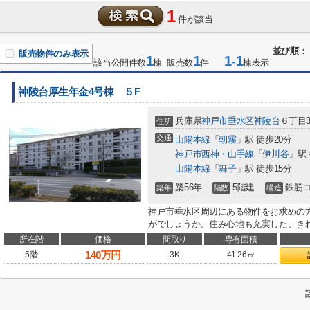
1
件が該当
並び順：
販売物件のみ表示
1
1
1-1
該当公開件数
棟 販売数
件
棟表示
神陵台厚生年金4号棟 ５F
兵庫県
神戸市垂水区
神陵台
６丁目3
住所
交通
山陽本線
「
朝霧
」駅 徒歩20分
神戸市西神・山手線
「
伊川谷
」駅 
山陽本線
「
舞子
」駅 徒歩15分
築56年
5階建
鉄筋
築年
階数
構造
神戸市垂水区周辺にある物件をお求めの方
がでしょうか。住み心地も充実した、きれ
所在階
価格
間取り
専有面積
140
万円
5階
3K
41.26㎡