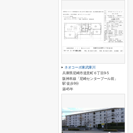
ネオコーポ東武庫川
兵庫県尼崎市道意町６丁目9-5
阪神本線「尼崎センタープール前」
駅 徒歩9分
築45年