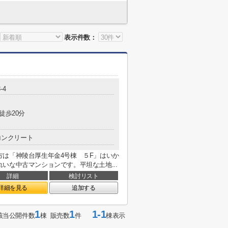
表示件数：
-4
徒歩20分
コンクリート
は「神陵台厚生年金4号棟 ５F」はいか
いな中古マンションです。平坦な土地...
詳細
検討リスト
詳細を見る
追加する
1
1
1-1
該当公開件数
棟 販売数
件
棟表示