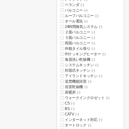
ベランダ
(-)
バルコニー
(-)
ルーフバルコニー
(-)
オール電化
(-)
24時間換気システム
(-)
２面バルコニー
(-)
３面バルコニー
(-)
両面バルコニー
(-)
外観タイル張り
(-)
IHクッキングヒーター
(-)
食器洗い乾燥機
(-)
システムキッチン
(-)
対面式キッチン
(-)
アイランドキッチン
(-)
追焚機能浴室
(-)
浴室乾燥機
(-)
床暖房
(-)
ウォークインクロゼット
(-)
CS
(-)
BS
(-)
CATV
(-)
インターネット対応
(-)
オートロック
(-)