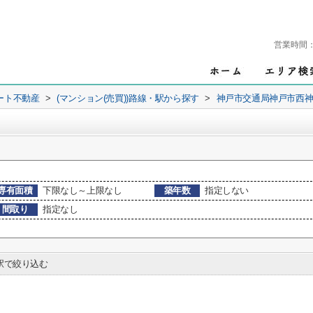
営業時間
ート不動産
>
(マンション(売買))路線・駅から探す
>
神戸市交通局神戸市西
専有面積
下限なし～上限なし
築年数
指定しない
間取り
指定なし
で絞り込む