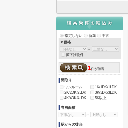
指定しない
新築
中古
▼価格
～
値下げ物件
1
件が該当
間取り
ワンルーム
1K/1DK/1LDK
2K/2DK/2LDK
3K/3DK/3LDK
4K/4DK/4LDK
5K以上
専有面積
～
駅からの徒歩