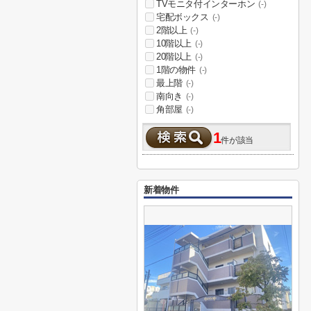
TVモニタ付インターホン
(-)
宅配ボックス
(-)
2階以上
(-)
10階以上
(-)
20階以上
(-)
1階の物件
(-)
最上階
(-)
南向き
(-)
角部屋
(-)
1
件が該当
新着物件