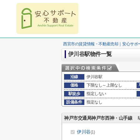
西宮市の賃貸情報・不動産売却｜安心サポ
伊川谷駅物件一覧
沿線
伊川谷駅
価格
下限なし～上限なし
駅徒歩
指定しない
設備条件
指定なし
神戸市交通局神戸市西神・山手線
駅
伊川谷
(1)