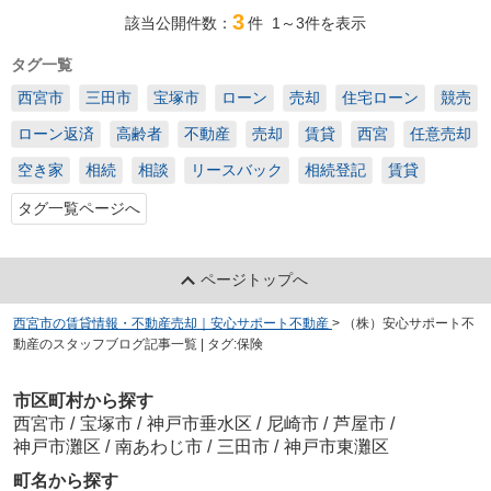
3
該当公開件数：
件
1～3
件を表示
タグ一覧
西宮市
三田市
宝塚市
ローン
売却
住宅ローン
競売
ローン返済
高齢者
不動産
売却
賃貸
西宮
任意売却
空き家
相続
相談
リースバック
相続登記
賃貸
タグ一覧ページへ
ページトップへ
西宮市の賃貸情報・不動産売却｜安心サポート不動産
>
（株）安心サポート不
動産のスタッフブログ記事一覧 | タグ:保険
市区町村から探す
西宮市
/
宝塚市
/
神戸市垂水区
/
尼崎市
/
芦屋市
/
神戸市灘区
/
南あわじ市
/
三田市
/
神戸市東灘区
町名から探す