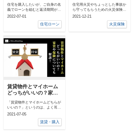
メリットとデメリット
て解説！
住宅を購入したいが、ご自身の名
住宅用火災やちょっとした事故か
もご紹介
義でローンを組むと返済期間が短
ら守ってもらうための火災保険、
くなってしまい、月々の返済額が
不動産の売却をするのであれば当
2022-07-01
2021-12-21
収入...
然そ...
住宅ローン
火災保険
賃貸物件とマイホーム
どっちがいいの？家賃
や保険についても解
「賃貸物件とマイホームどちらが
説！
いいの？」というのは、よく耳に
するテーマです。 ライフスタイ
2021-07-05
ルや...
賃貸・購入