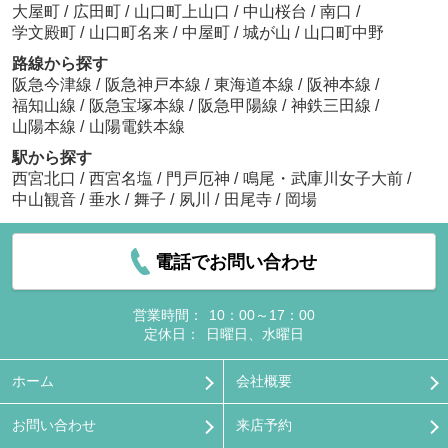
大屋町
/
広田町
/
山口町上山口
/
中山桜台
/
南口
/
学文殿町
/
山口町名来
/
中屋町
/
城が山
/
山口町中野
路線から探す
阪急今津線
/
阪急神戸本線
/
東海道本線
/
阪神本線
/
福知山線
/
阪急宝塚本線
/
阪急甲陽線
/
神鉄三田線
/
山陽本線
/
山陽電鉄本線
駅から探す
西宮北口
/
西宮名塩
/
門戸厄神
/
鳴尾・武庫川女子大前
/
中山観音
/
垂水
/
舞子
/
夙川
/
田尾寺
/
岡場
電話でお問い合わせ
営業時間：
10：00～17：00
定休日：
日曜日、水曜日
ホーム
会社概要
お問い合わせ
来店予約