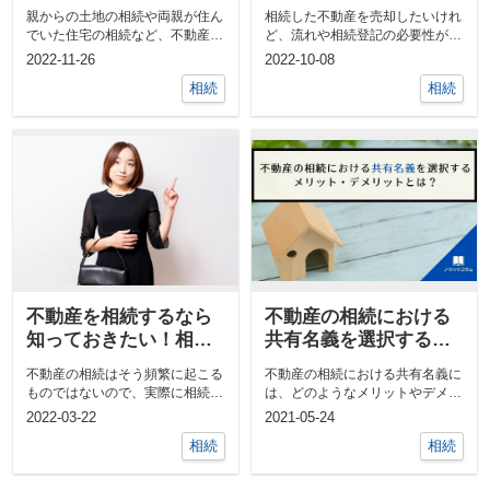
類や控除制度をチェッ
必要性とは？
親からの土地の相続や両親が住ん
相続した不動産を売却したいけれ
ク！
でいた住宅の相続など、不動産の
ど、流れや相続登記の必要性がわ
相続はわたしたちにとって身近な
からないといった方は多いのでは
2022-11-26
2022-10-08
相続...
ない...
相続
相続
不動産を相続するなら
不動産の相続における
知っておきたい！相続
共有名義を選択するメ
の段取りについて
リット・デメリットと
不動産の相続はそう頻繁に起こる
不動産の相続における共有名義に
は？
ものではないので、実際に相続す
は、どのようなメリットやデメリ
る状況になると戸惑ってしまう方
ットがあるのか知っていますか。
2022-03-22
2021-05-24
が少...
相...
相続
相続