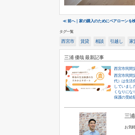
≪ 前へ｜家の購入のためにペアローンを
タグ一覧
西宮市
賃貸
相談
引越し
家
三浦 優哉 最新記事
西宮市民間
西宮市民間
代）は生活
していまし
くなりにな
保護の受給額
三浦
お気