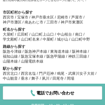
産の売却や購入時の住み替えローンと住宅ローンの違いについて！
市区町村から探す
西宮市
/
宝塚市
/
神戸市垂水区
/
尼崎市
/
芦屋市
/
神戸市灘区
/
南あわじ市
/
三田市
/
神戸市東灘区
町名から探す
大屋町
/
広田町
/
山口町上山口
/
中山桜台
/
南口
/
学文殿町
/
山口町名来
/
中屋町
/
城が山
/
山口町中野
路線から探す
阪急今津線
/
阪急神戸本線
/
東海道本線
/
阪神本線
/
福知山線
/
阪急宝塚本線
/
阪急甲陽線
/
神鉄三田線
/
山陽本線
/
山陽電鉄本線
駅から探す
西宮北口
/
西宮名塩
/
門戸厄神
/
鳴尾・武庫川女子大前
/
中山観音
/
垂水
/
舞子
/
夙川
/
田尾寺
/
岡場
電話でお問い合わせ