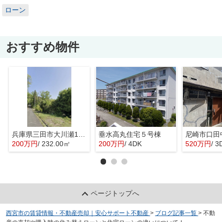
ローン
おすすめ物件
兵庫県三田市大川瀬1451-100
垂水高丸住宅５号棟
200万円
/ 232.00㎡
200万円
/ 4DK
520万円
/ 3
ページトップへ
西宮市の賃貸情報・不動産売却｜安心サポート不動産
>
ブログ記事一覧
>
不動