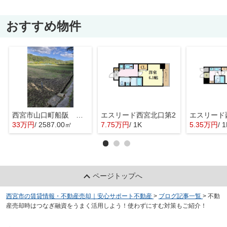
おすすめ物件
西宮市山口町船阪 約783坪
エスリード西宮北口第2
エスリード
33万円
/ 2587.00㎡
7.75万円
/ 1K
5.35万円
/ 
ページトップへ
西宮市の賃貸情報・不動産売却｜安心サポート不動産
>
ブログ記事一覧
>
不動
産売却時はつなぎ融資をうまく活用しよう！使わずにすむ対策もご紹介！