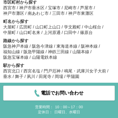
市区町村から探す
西宮市
/
神戸市垂水区
/
宝塚市
/
尼崎市
/
芦屋市
/
神戸市灘区
/
南あわじ市
/
三田市
/
神戸市東灘区
町名から探す
大屋町
/
広田町
/
山口町上山口
/
学文殿町
/
中山桜台
/
中屋町
/
山口町名来
/
上河原通
/
口田中
/
篠原台
路線から探す
阪急神戸本線
/
阪急今津線
/
東海道本線
/
阪神本線
/
福知山線
/
阪急甲陽線
/
神鉄三田線
/
山陽本線
/
阪急宝塚本線
/
山陽電鉄本線
駅から探す
西宮北口
/
西宮名塩
/
門戸厄神
/
鳴尾・武庫川女子大前
/
垂水
/
舞子
/
夙川
/
田尾寺
/
岡場
/
甲陽園
電話でお問い合わせ
営業時間：
10：00～17：00
定休日：
日曜日、水曜日