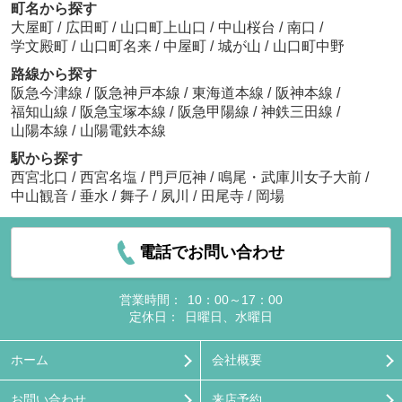
町名から探す
大屋町
/
広田町
/
山口町上山口
/
中山桜台
/
南口
/
学文殿町
/
山口町名来
/
中屋町
/
城が山
/
山口町中野
路線から探す
阪急今津線
/
阪急神戸本線
/
東海道本線
/
阪神本線
/
福知山線
/
阪急宝塚本線
/
阪急甲陽線
/
神鉄三田線
/
山陽本線
/
山陽電鉄本線
駅から探す
西宮北口
/
西宮名塩
/
門戸厄神
/
鳴尾・武庫川女子大前
/
中山観音
/
垂水
/
舞子
/
夙川
/
田尾寺
/
岡場
電話でお問い合わせ
営業時間：
10：00～17：00
定休日：
日曜日、水曜日
ホーム
会社概要
お問い合わせ
来店予約